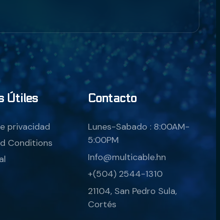
s Útiles
Contacto
de privacidad 
Lunes-Sabado : 8:00AM-
5:00PM
d Conditions
Info@multicable.hn
al
+(504) 2544-1310
21104, San Pedro Sula, 
Cortés 