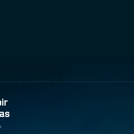
ir
vas
e