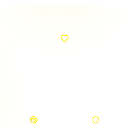
Conoce más de nosotros
Multicable de Honduras te conecta con el mundo.
Síguenos en nuestras redes sociales para estar al
día.
Cobertura Nacional
Servicio Confiable
Presente en todo Honduras
Conexión estable 24/7