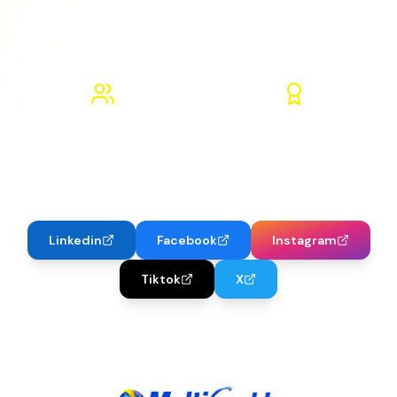
Pagos en Lempiras
+20 Años
Confían en nosotros
De experiencia
Linkedin
Facebook
Instagram
Tiktok
X